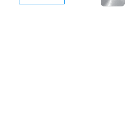
racan Otis destruyo gran
de Acapulco.
ravemente como a la mayoria de casas, edificios y 
mos 2 opciones cruzarnos de brazos o ponernos a
a en la recuperacion de nuestro amado Acapulco; 
trabajar a marchas forzados para ser la primer ga
estar al 100 %. Agrademos mucho a todos los que c