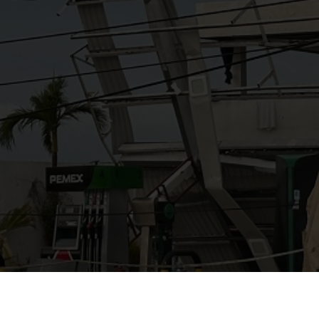
AYUDANOS A MEJORAR
gasolinera13702@gmail.co
m