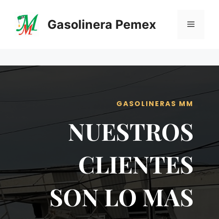
Saltar
al
Gasolinera Pemex
Menú
contenido
GASOLINERAS MM
NUESTROS
CLIENTES
SON LO MAS