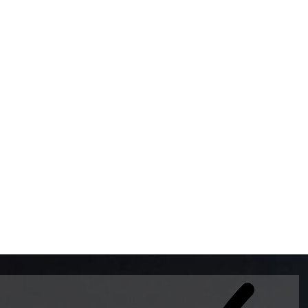
BOMBAS DE GASOLINA 
MUNDO EL MODELO WAY
ESTILO EUROPEO CON 
INTELIGENTES QUE EVI
DESCALIBRACIÓN PARA
GARANTIZAR LA EXACTI
ADEMAS DE SER DE 3 
PREMIUM Y DIESEL.