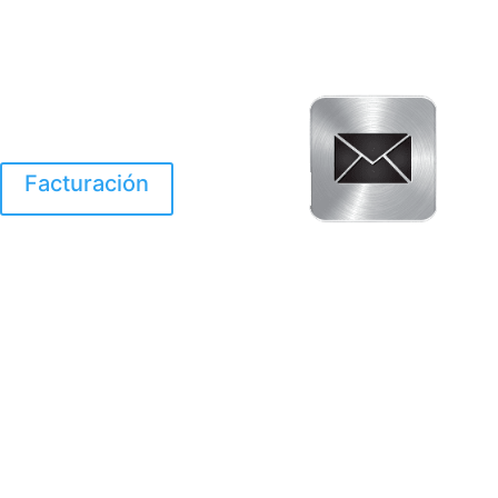
Facturación
El Huracan Otis
destruyo gran parte de
Acapulco.