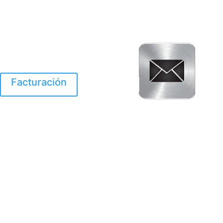
Facturación
El Huracan Otis
destruyo gran parte de
Acapulco.