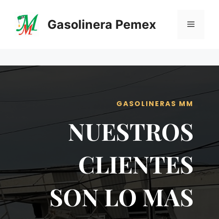
Saltar
al
Gasolinera Pemex
Menú
contenido
GASOLINERAS MM
NUESTROS
CLIENTES
SON LO MAS