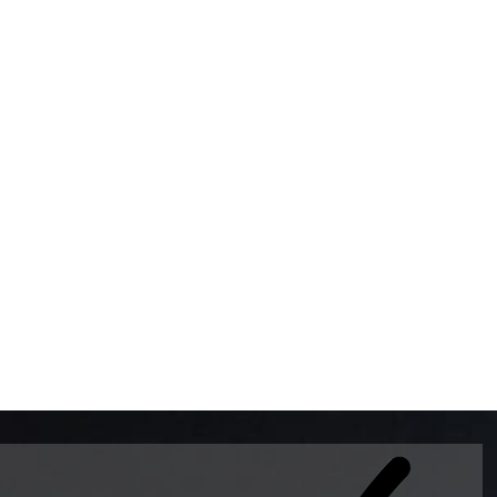
BOMBAS DE GASOLINA 
MUNDO EL MODELO WAY
ESTILO EUROPEO CON 
INTELIGENTES QUE EVI
DESCALIBRACIÓN PARA
GARANTIZAR LA EXACTI
ADEMAS DE SER DE 3 
PREMIUM Y DIESEL.