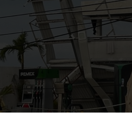
AYUDANOS A MEJORAR
gasolinera13702@gmail.co
m