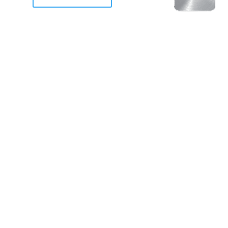
racan Otis destruyo gran
de Acapulco.
ravemente como a la mayoria de casas, edificios y 
mos 2 opciones cruzarnos de brazos o ponernos a
a en la recuperacion de nuestro amado Acapulco; 
trabajar a marchas forzados para ser la primer ga
estar al 100 %. Agrademos mucho a todos los que c