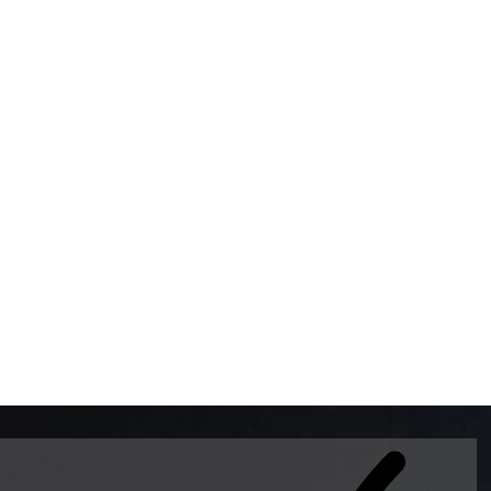
BOMBAS DE GASOLINA 
MUNDO EL MODELO WAY
ESTILO EUROPEO CON 
INTELIGENTES QUE EVI
DESCALIBRACIÓN PARA
GARANTIZAR LA EXACTI
ADEMAS DE SER DE 3 
PREMIUM Y DIESEL.