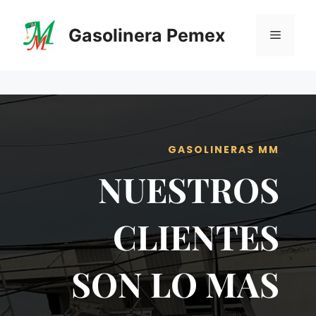
Saltar
al
Gasolinera Pemex
Menú
contenido
GASOLINERAS MM
NUESTROS
CLIENTES
SON LO MAS