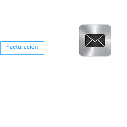
Facturación
El Huracan Otis
destruyo gran parte de
Acapulco.