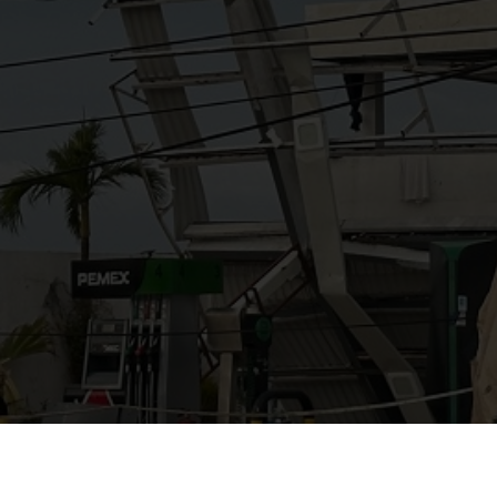
AYUDANOS A MEJORAR
gasolinera13702@gmail.co
m