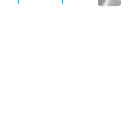
racan Otis destruyo gran
de Acapulco.
ravemente como a la mayoria de casas, edificios y 
mos 2 opciones cruzarnos de brazos o ponernos a
a en la recuperacion de nuestro amado Acapulco; 
trabajar a marchas forzados para ser la primer ga
estar al 100 %. Agrademos mucho a todos los que c