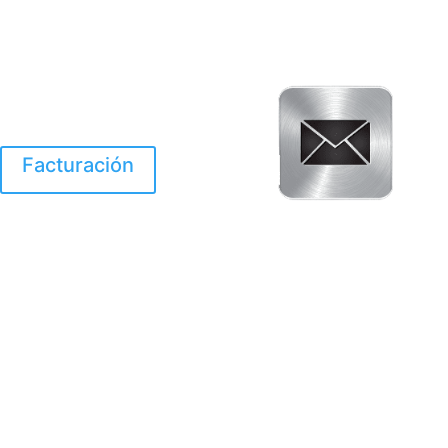
Facturación
El Huracan Otis
destruyo gran parte de
Acapulco.