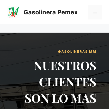
Saltar
al
Gasolinera Pemex
Menú
contenido
GASOLINERAS MM
NUESTROS
CLIENTES
SON LO MAS