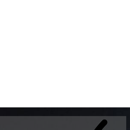
BOMBAS DE GASOLINA 
MUNDO EL MODELO WAY
ESTILO EUROPEO CON 
INTELIGENTES QUE EVI
DESCALIBRACIÓN PARA
GARANTIZAR LA EXACTI
ADEMAS DE SER DE 3 
PREMIUM Y DIESEL.