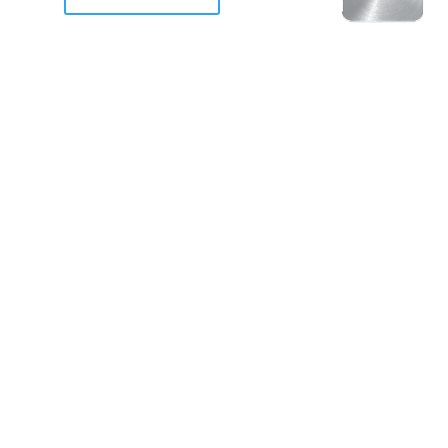
racan Otis destruyo gran
de Acapulco.
ravemente como a la mayoria de casas, edificios y 
mos 2 opciones cruzarnos de brazos o ponernos a
a en la recuperacion de nuestro amado Acapulco; 
trabajar a marchas forzados para ser la primer ga
estar al 100 %. Agrademos mucho a todos los que c