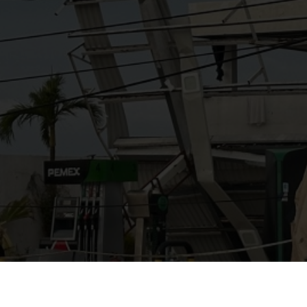
AYUDANOS A MEJORAR
gasolinera13702@gmail.co
m