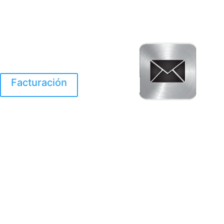
Facturación
El Huracan Otis
destruyo gran parte de
Acapulco.