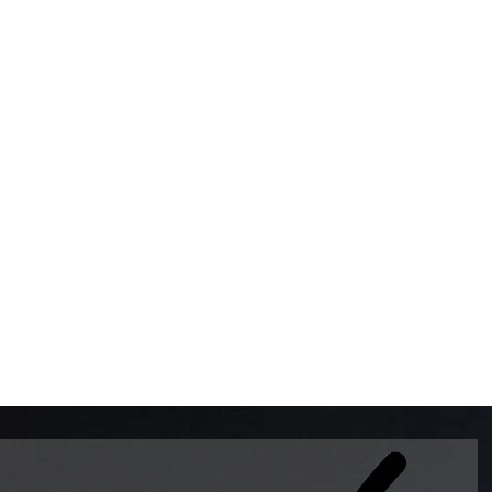
BOMBAS DE GASOLINA 
MUNDO EL MODELO WAY
ESTILO EUROPEO CON 
INTELIGENTES QUE EVI
DESCALIBRACIÓN PARA
GARANTIZAR LA EXACTI
ADEMAS DE SER DE 3 
PREMIUM Y DIESEL.