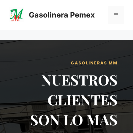
Saltar
al
Gasolinera Pemex
Menú
contenido
GASOLINERAS MM
NUESTROS
CLIENTES
SON LO MAS