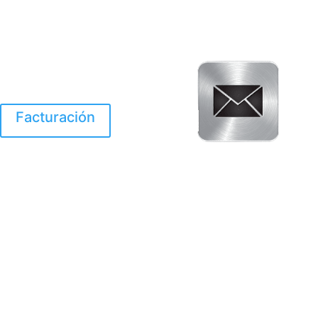
Facturación
El Huracan Otis
destruyo gran parte de
Acapulco.