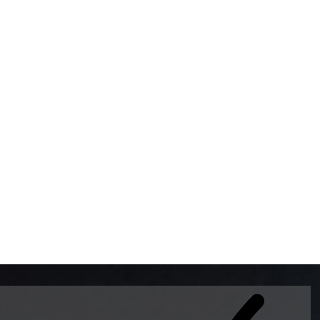
BOMBAS DE GASOLINA 
MUNDO EL MODELO WAY
ESTILO EUROPEO CON 
INTELIGENTES QUE EVI
DESCALIBRACIÓN PARA
GARANTIZAR LA EXACTI
ADEMAS DE SER DE 3 
PREMIUM Y DIESEL.