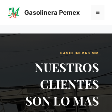
Saltar
al
Gasolinera Pemex
Menú
contenido
GASOLINERAS MM
NUESTROS
CLIENTES
SON LO MAS