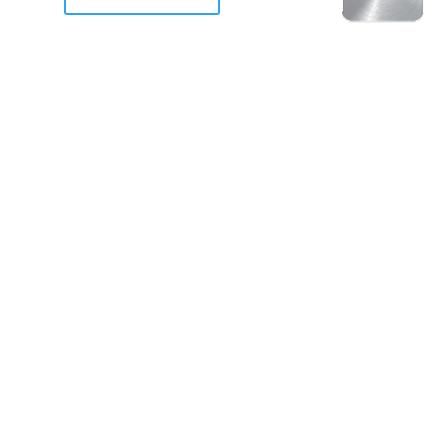
racan Otis destruyo gran
de Acapulco.
ravemente como a la mayoria de casas, edificios y 
mos 2 opciones cruzarnos de brazos o ponernos a
a en la recuperacion de nuestro amado Acapulco; 
trabajar a marchas forzados para ser la primer ga
estar al 100 %. Agrademos mucho a todos los que c