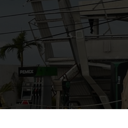
AYUDANOS A MEJORAR
gasolinera13702@gmail.co
m