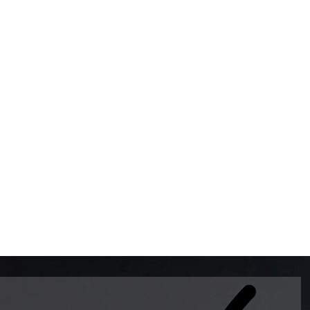
BOMBAS DE GASOLINA 
MUNDO EL MODELO WAY
ESTILO EUROPEO CON 
INTELIGENTES QUE EVI
DESCALIBRACIÓN PARA
GARANTIZAR LA EXACTI
ADEMAS DE SER DE 3 
PREMIUM Y DIESEL.