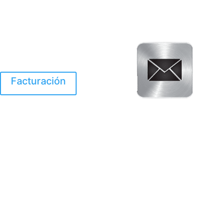
Facturación
El Huracan Otis
destruyo gran parte de
Acapulco.