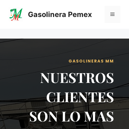
Saltar
al
Gasolinera Pemex
Menú
contenido
GASOLINERAS MM
NUESTROS
CLIENTES
SON LO MAS