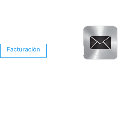
Facturación
El Huracan Otis
destruyo gran parte de
Acapulco.