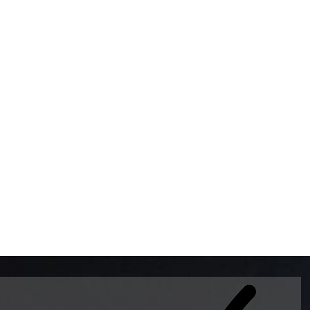
BOMBAS DE GASOLINA 
MUNDO EL MODELO WAY
ESTILO EUROPEO CON 
INTELIGENTES QUE EVI
DESCALIBRACIÓN PARA
GARANTIZAR LA EXACTI
ADEMAS DE SER DE 3 
PREMIUM Y DIESEL.