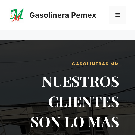
Saltar
al
Gasolinera Pemex
Menú
contenido
GASOLINERAS MM
NUESTROS
CLIENTES
SON LO MAS