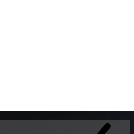
BOMBAS DE GASOLINA 
MUNDO EL MODELO WAY
ESTILO EUROPEO CON 
INTELIGENTES QUE EVI
DESCALIBRACIÓN PARA
GARANTIZAR LA EXACTI
ADEMAS DE SER DE 3 
PREMIUM Y DIESEL.