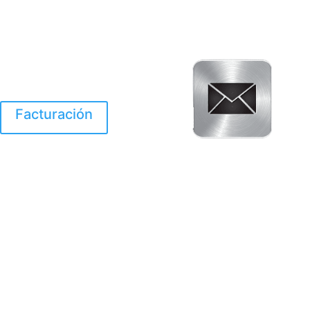
Facturación
El Huracan Otis
destruyo gran parte de
Acapulco.