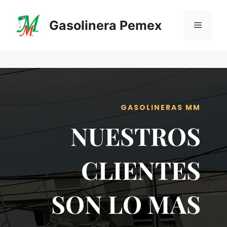
Saltar
al
Gasolinera Pemex
Menú
contenido
GASOLINERAS MM
NUESTROS
CLIENTES
SON LO MAS