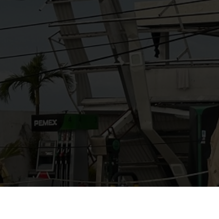
AYUDANOS A MEJORAR
gasolinera13702@gmail.co
m