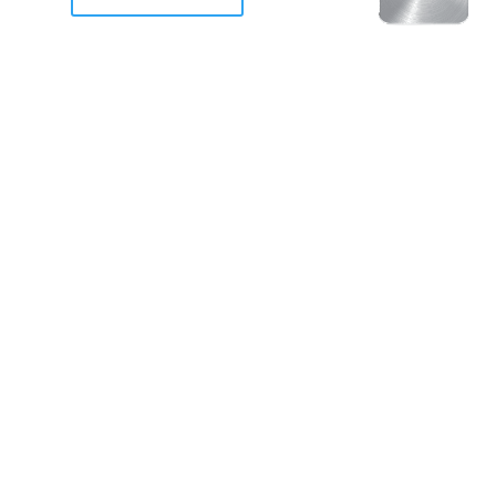
racan Otis destruyo gran
de Acapulco.
ravemente como a la mayoria de casas, edificios y 
mos 2 opciones cruzarnos de brazos o ponernos a
a en la recuperacion de nuestro amado Acapulco; 
trabajar a marchas forzados para ser la primer ga
estar al 100 %. Agrademos mucho a todos los que c