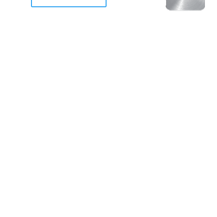
racan Otis destruyo gran
de Acapulco.
ravemente como a la mayoria de casas, edificios y 
mos 2 opciones cruzarnos de brazos o ponernos a
a en la recuperacion de nuestro amado Acapulco; 
trabajar a marchas forzados para ser la primer ga
estar al 100 %. Agrademos mucho a todos los que c