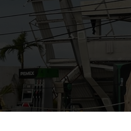
AYUDANOS A MEJORAR
gasolinera13702@gmail.co
m