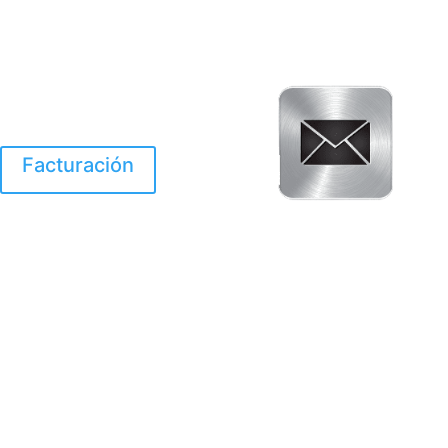
Facturación
El Huracan Otis
destruyo gran parte de
Acapulco.