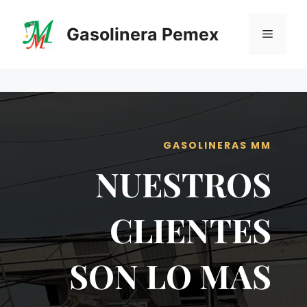
Saltar
al
Gasolinera Pemex
Menú
contenido
GASOLINERAS MM
NUESTROS
CLIENTES
SON LO MAS