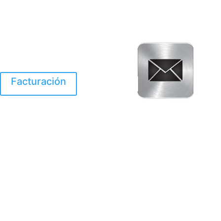
Facturación
El Huracan Otis
destruyo gran parte de
Acapulco.