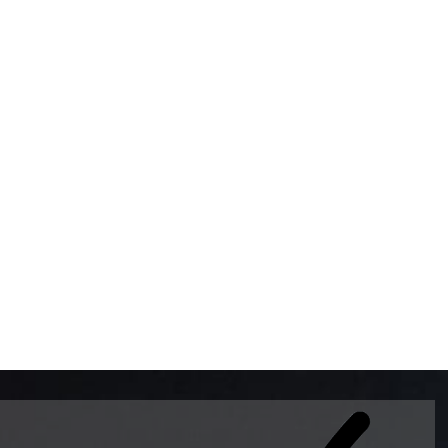
BOMBAS DE GASOLINA 
MUNDO EL MODELO WAY
ESTILO EUROPEO CON 
INTELIGENTES QUE EVI
DESCALIBRACIÓN PARA
GARANTIZAR LA EXACTI
ADEMAS DE SER DE 3 
PREMIUM Y DIESEL.