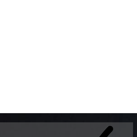
BOMBAS DE GASOLINA 
MUNDO EL MODELO WAY
ESTILO EUROPEO CON 
INTELIGENTES QUE EVI
DESCALIBRACIÓN PARA
GARANTIZAR LA EXACTI
ADEMAS DE SER DE 3 
PREMIUM Y DIESEL.