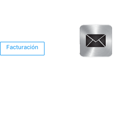
Facturación
El Huracan Otis
destruyo gran parte de
Acapulco.