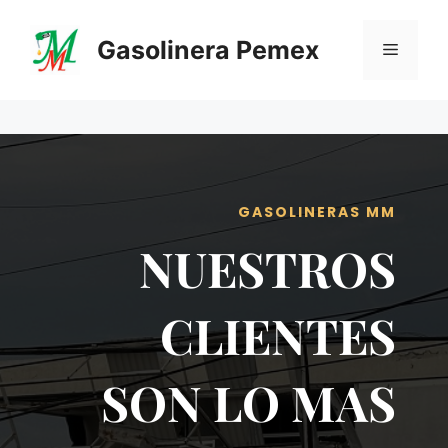
Saltar
al
Gasolinera Pemex
Menú
contenido
GASOLINERAS MM
NUESTROS
CLIENTES
SON LO MAS