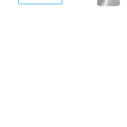
racan Otis destruyo gran
de Acapulco.
ravemente como a la mayoria de casas, edificios y 
mos 2 opciones cruzarnos de brazos o ponernos a
a en la recuperacion de nuestro amado Acapulco; 
trabajar a marchas forzados para ser la primer ga
estar al 100 %. Agrademos mucho a todos los que c