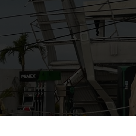
AYUDANOS A MEJORAR
gasolinera13702@gmail.co
m