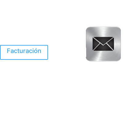
Facturación
El Huracan Otis
destruyo gran parte de
Acapulco.