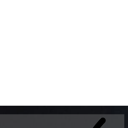
BOMBAS DE GASOLINA 
MUNDO EL MODELO WAY
ESTILO EUROPEO CON 
INTELIGENTES QUE EVI
DESCALIBRACIÓN PARA
GARANTIZAR LA EXACTI
ADEMAS DE SER DE 3 
PREMIUM Y DIESEL.