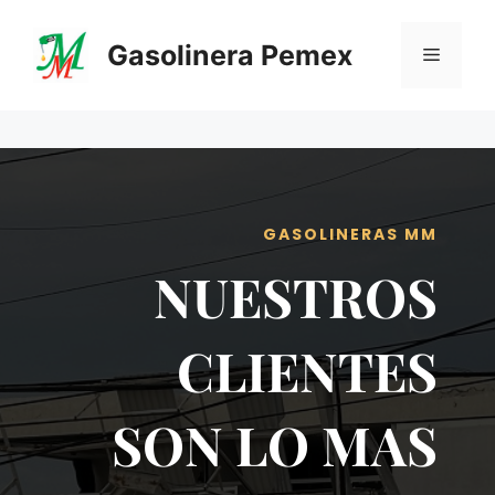
Saltar
al
Gasolinera Pemex
Menú
contenido
GASOLINERAS MM
NUESTROS
CLIENTES
SON LO MAS