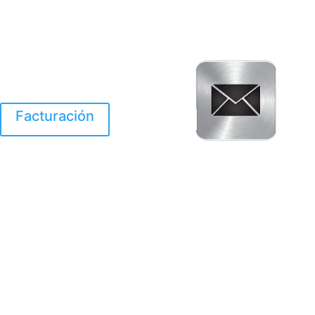
Facturación
El Huracan Otis
destruyo gran parte de
Acapulco.