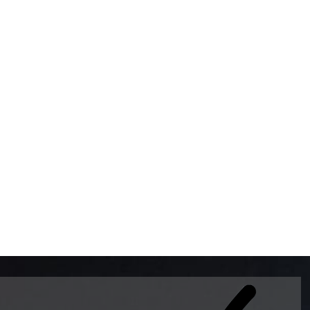
BOMBAS DE GASOLINA 
MUNDO EL MODELO WAY
ESTILO EUROPEO CON 
INTELIGENTES QUE EVI
DESCALIBRACIÓN PARA
GARANTIZAR LA EXACTI
ADEMAS DE SER DE 3 
PREMIUM Y DIESEL.