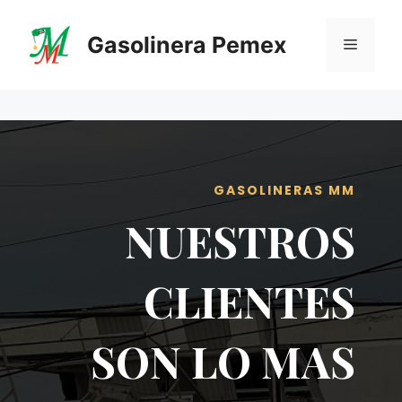
Saltar
al
Gasolinera Pemex
Menú
contenido
GASOLINERAS MM
NUESTROS
CLIENTES
SON LO MAS