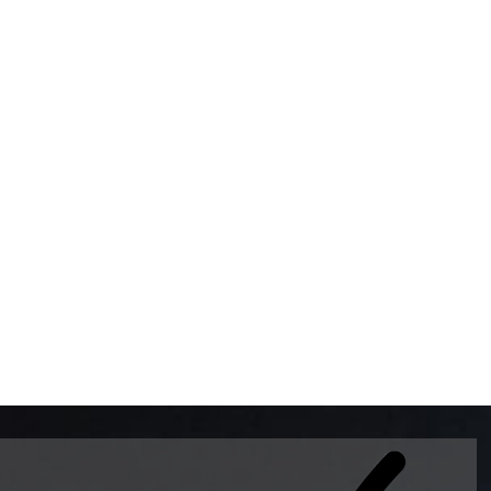
BOMBAS DE GASOLINA 
MUNDO EL MODELO WAY
ESTILO EUROPEO CON 
INTELIGENTES QUE EVI
DESCALIBRACIÓN PARA
GARANTIZAR LA EXACTI
ADEMAS DE SER DE 3 
PREMIUM Y DIESEL.