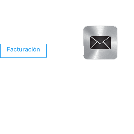
Facturación
El Huracan Otis
destruyo gran parte de
Acapulco.