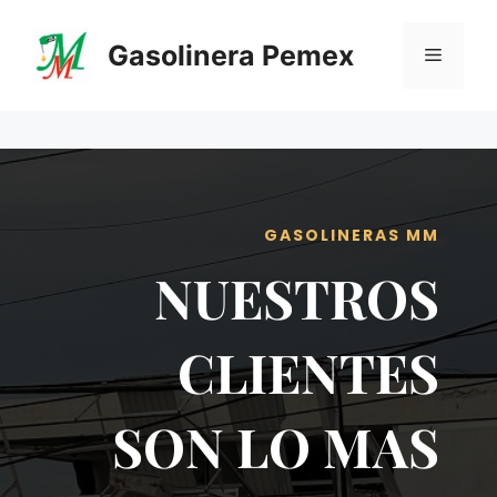
Saltar
al
Gasolinera Pemex
Menú
contenido
GASOLINERAS MM
NUESTROS
CLIENTES
SON LO MAS