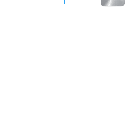
racan Otis destruyo gran
de Acapulco.
ravemente como a la mayoria de casas, edificios y 
mos 2 opciones cruzarnos de brazos o ponernos a
a en la recuperacion de nuestro amado Acapulco; 
trabajar a marchas forzados para ser la primer ga
estar al 100 %. Agrademos mucho a todos los que c