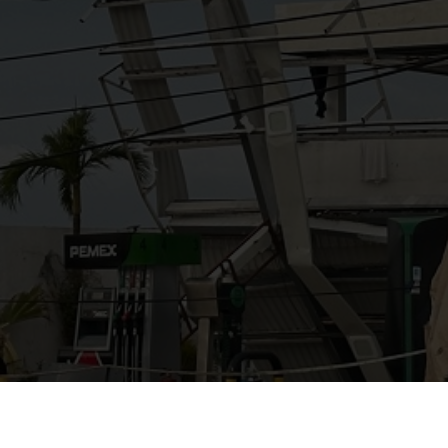
AYUDANOS A MEJORAR
gasolinera13702@gmail.co
m