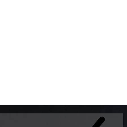
BOMBAS DE GASOLINA 
MUNDO EL MODELO WAY
ESTILO EUROPEO CON 
INTELIGENTES QUE EVI
DESCALIBRACIÓN PARA
GARANTIZAR LA EXACTI
ADEMAS DE SER DE 3 
PREMIUM Y DIESEL.