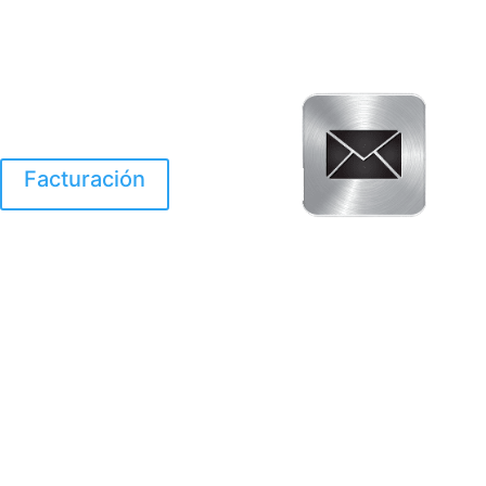
Facturación
El Huracan Otis
destruyo gran parte de
Acapulco.