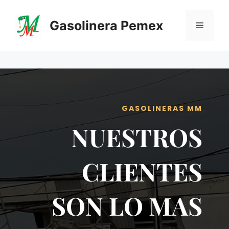
Saltar
al
Gasolinera Pemex
Menú
contenido
GASOLINERAS MM
NUESTROS
CLIENTES
SON LO MAS