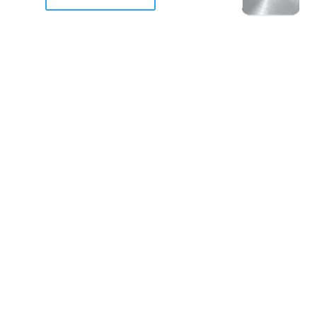
racan Otis destruyo gran
de Acapulco.
ravemente como a la mayoria de casas, edificios y 
mos 2 opciones cruzarnos de brazos o ponernos a
a en la recuperacion de nuestro amado Acapulco; 
trabajar a marchas forzados para ser la primer ga
estar al 100 %. Agrademos mucho a todos los que c