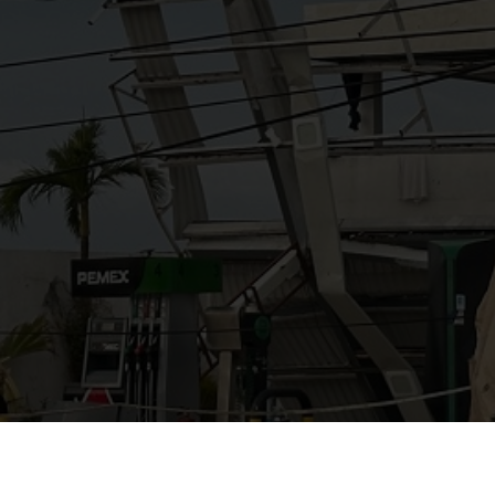
AYUDANOS A MEJORAR
gasolinera13702@gmail.co
m