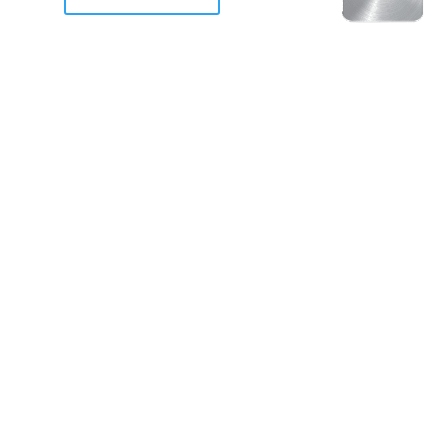
racan Otis destruyo gran
de Acapulco.
ravemente como a la mayoria de casas, edificios y 
mos 2 opciones cruzarnos de brazos o ponernos a
a en la recuperacion de nuestro amado Acapulco; 
trabajar a marchas forzados para ser la primer ga
estar al 100 %. Agrademos mucho a todos los que c