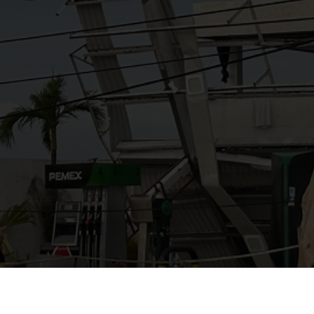
AYUDANOS A MEJORAR
gasolinera13702@gmail.co
m