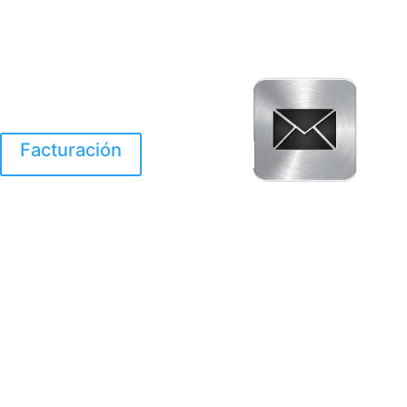
Facturación
El Huracan Otis
destruyo gran parte de
Acapulco.