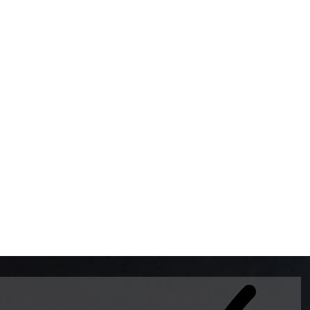
BOMBAS DE GASOLINA 
MUNDO EL MODELO WAY
ESTILO EUROPEO CON 
INTELIGENTES QUE EVI
DESCALIBRACIÓN PARA
GARANTIZAR LA EXACTI
ADEMAS DE SER DE 3 
PREMIUM Y DIESEL.