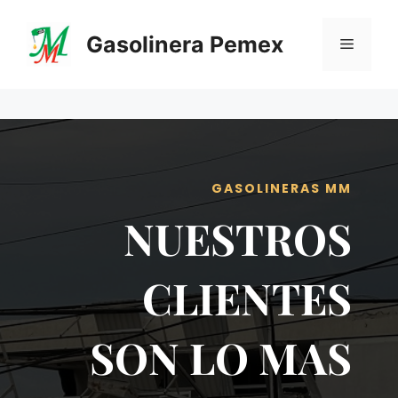
Saltar
al
Gasolinera Pemex
Menú
contenido
GASOLINERAS MM
NUESTROS
CLIENTES
SON LO MAS