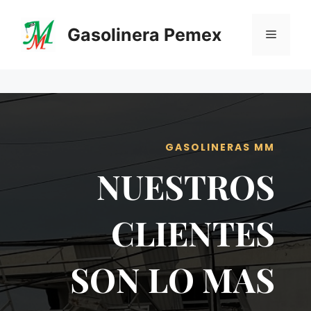
Saltar
al
Gasolinera Pemex
Menú
contenido
GASOLINERAS MM
NUESTROS
CLIENTES
SON LO MAS