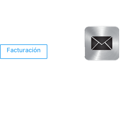
Facturación
El Huracan Otis
destruyo gran parte de
Acapulco.