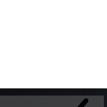
BOMBAS DE GASOLINA 
MUNDO EL MODELO WAY
ESTILO EUROPEO CON 
INTELIGENTES QUE EVI
DESCALIBRACIÓN PARA
GARANTIZAR LA EXACTI
ADEMAS DE SER DE 3 
PREMIUM Y DIESEL.