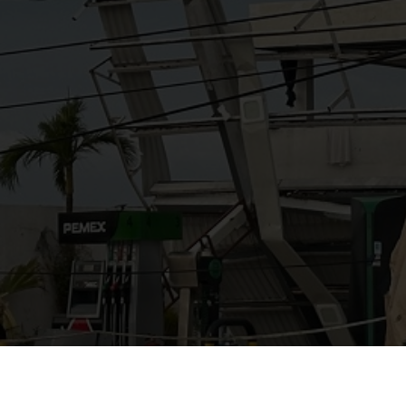
AYUDANOS A MEJORAR
gasolinera13702@gmail.co
m