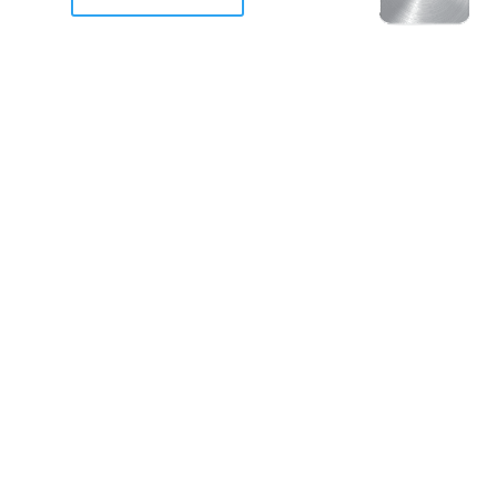
racan Otis destruyo gran
de Acapulco.
ravemente como a la mayoria de casas, edificios y 
mos 2 opciones cruzarnos de brazos o ponernos a
a en la recuperacion de nuestro amado Acapulco; 
trabajar a marchas forzados para ser la primer ga
estar al 100 %. Agrademos mucho a todos los que c