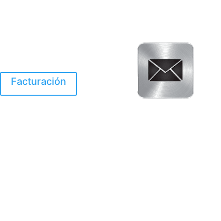
Facturación
El Huracan Otis
destruyo gran parte de
Acapulco.