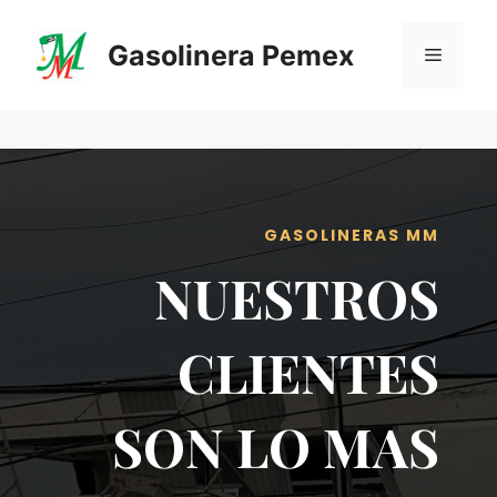
Saltar
al
Gasolinera Pemex
Menú
contenido
GASOLINERAS MM
NUESTROS
CLIENTES
SON LO MAS