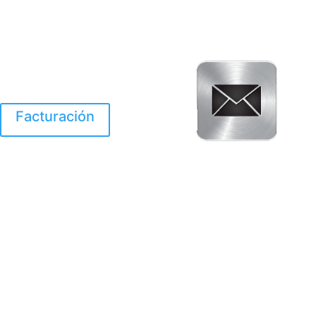
Facturación
El Huracan Otis
destruyo gran parte de
Acapulco.