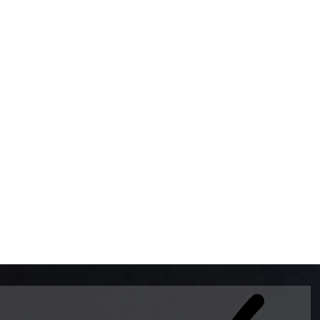
BOMBAS DE GASOLINA 
MUNDO EL MODELO WAY
ESTILO EUROPEO CON 
INTELIGENTES QUE EVI
DESCALIBRACIÓN PARA
GARANTIZAR LA EXACTI
ADEMAS DE SER DE 3 
PREMIUM Y DIESEL.