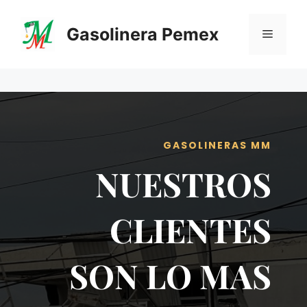
Saltar
al
Gasolinera Pemex
Menú
contenido
GASOLINERAS MM
NUESTROS
CLIENTES
SON LO MAS