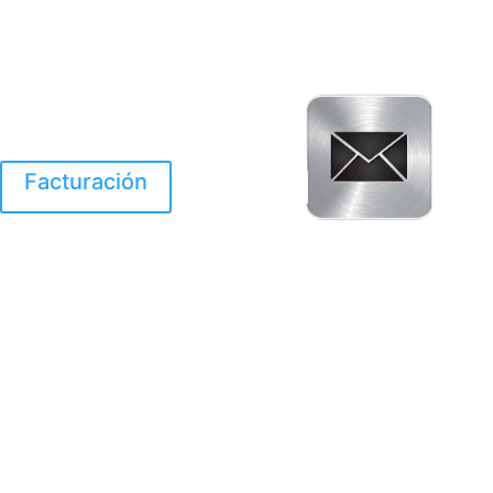
Facturación
El Huracan Otis
destruyo gran parte de
Acapulco.