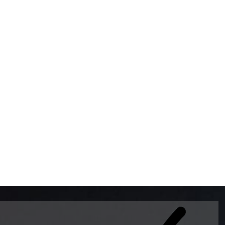
BOMBAS DE GASOLINA 
MUNDO EL MODELO WAY
ESTILO EUROPEO CON 
INTELIGENTES QUE EVI
DESCALIBRACIÓN PARA
GARANTIZAR LA EXACTI
ADEMAS DE SER DE 3 
PREMIUM Y DIESEL.