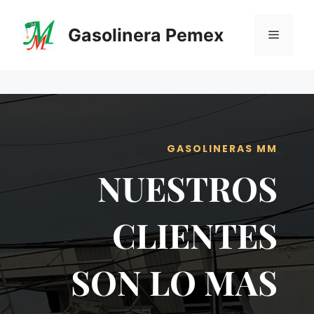
Saltar
al
Gasolinera Pemex
Menú
contenido
GASOLINERAS MM
NUESTROS
CLIENTES
SON LO MAS