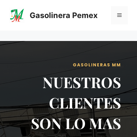
Saltar
al
Gasolinera Pemex
Menú
contenido
GASOLINERAS MM
NUESTROS
CLIENTES
SON LO MAS