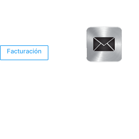
Facturación
El Huracan Otis
destruyo gran parte de
Acapulco.