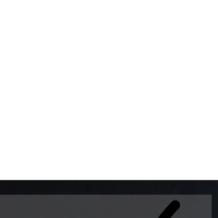
BOMBAS DE GASOLINA 
MUNDO EL MODELO WAY
ESTILO EUROPEO CON 
INTELIGENTES QUE EVI
DESCALIBRACIÓN PARA
GARANTIZAR LA EXACTI
ADEMAS DE SER DE 3 
PREMIUM Y DIESEL.