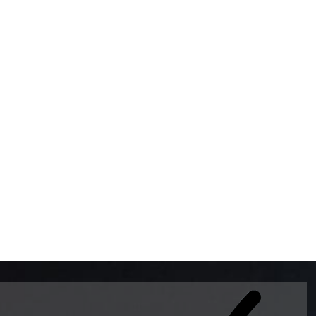
BOMBAS DE GASOLINA 
MUNDO EL MODELO WAY
ESTILO EUROPEO CON 
INTELIGENTES QUE EVI
DESCALIBRACIÓN PARA
GARANTIZAR LA EXACTI
ADEMAS DE SER DE 3 
PREMIUM Y DIESEL.