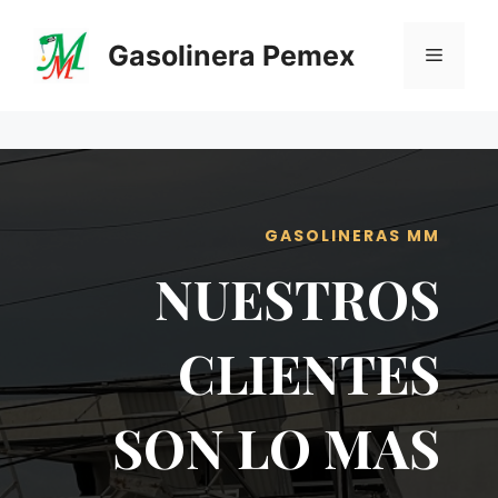
Saltar
al
Gasolinera Pemex
Menú
contenido
GASOLINERAS MM
NUESTROS
CLIENTES
SON LO MAS