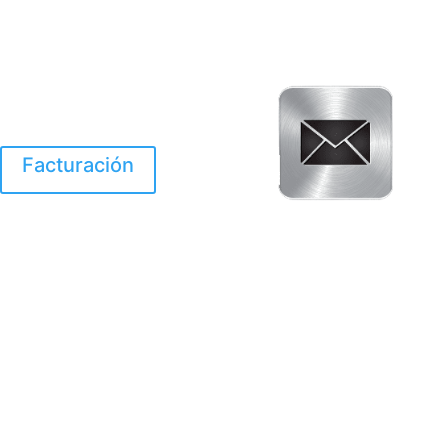
Facturación
El Huracan Otis
destruyo gran parte de
Acapulco.