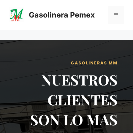
Saltar
al
Gasolinera Pemex
Menú
contenido
GASOLINERAS MM
NUESTROS
CLIENTES
SON LO MAS