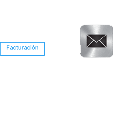
Facturación
El Huracan Otis
destruyo gran parte de
Acapulco.