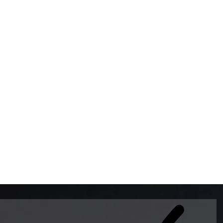
BOMBAS DE GASOLINA 
MUNDO EL MODELO WAY
ESTILO EUROPEO CON 
INTELIGENTES QUE EVI
DESCALIBRACIÓN PARA
GARANTIZAR LA EXACTI
ADEMAS DE SER DE 3 
PREMIUM Y DIESEL.