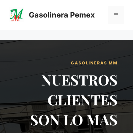
Saltar
al
Gasolinera Pemex
Menú
contenido
GASOLINERAS MM
NUESTROS
CLIENTES
SON LO MAS