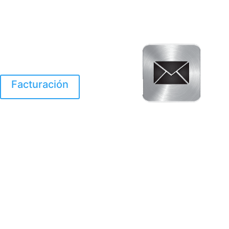
Facturación
El Huracan Otis
destruyo gran parte de
Acapulco.