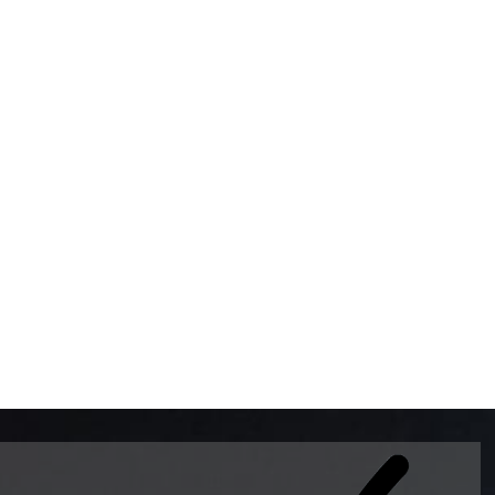
BOMBAS DE GASOLINA 
MUNDO EL MODELO WAY
ESTILO EUROPEO CON 
INTELIGENTES QUE EVI
DESCALIBRACIÓN PARA
GARANTIZAR LA EXACTI
ADEMAS DE SER DE 3 
PREMIUM Y DIESEL.