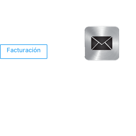
Facturación
El Huracan Otis
destruyo gran parte de
Acapulco.