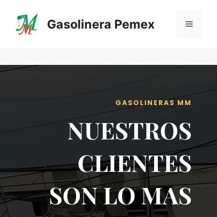
Saltar
al
Gasolinera Pemex
Menú
contenido
GASOLINERAS MM
NUESTROS
CLIENTES
SON LO MAS