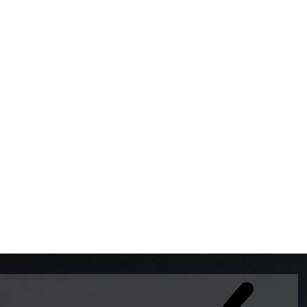
BOMBAS DE GASOLINA 
MUNDO EL MODELO WAY
ESTILO EUROPEO CON 
INTELIGENTES QUE EVI
DESCALIBRACIÓN PARA
GARANTIZAR LA EXACTI
ADEMAS DE SER DE 3 
PREMIUM Y DIESEL.