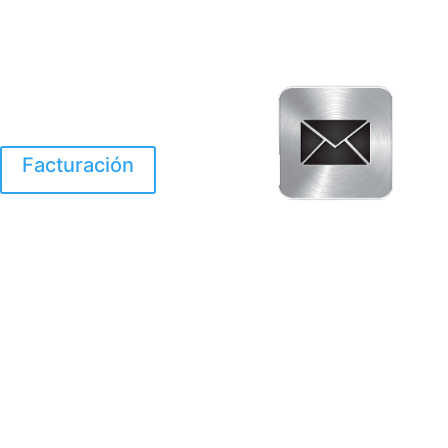
Facturación
El Huracan Otis
destruyo gran parte de
Acapulco.