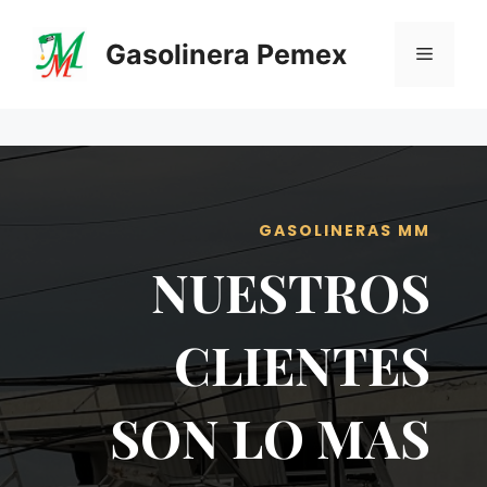
Saltar
al
Gasolinera Pemex
Menú
contenido
GASOLINERAS MM
NUESTROS
CLIENTES
SON LO MAS