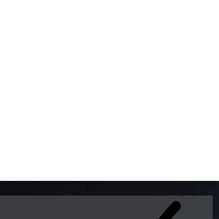
BOMBAS DE GASOLINA 
MUNDO EL MODELO WAY
ESTILO EUROPEO CON 
INTELIGENTES QUE EVI
DESCALIBRACIÓN PARA
GARANTIZAR LA EXACTI
ADEMAS DE SER DE 3 
PREMIUM Y DIESEL.