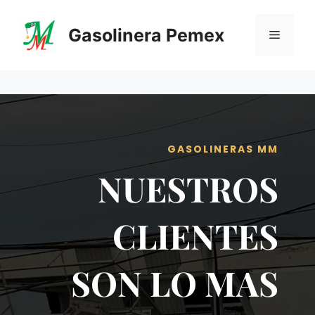
Saltar
al
Gasolinera Pemex
Menú
contenido
GASOLINERAS MM
NUESTROS
CLIENTES
SON LO MAS