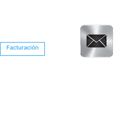
Facturación
El Huracan Otis
destruyo gran parte de
Acapulco.