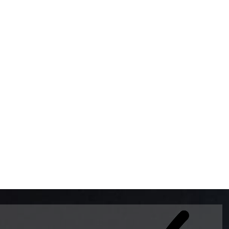
BOMBAS DE GASOLINA 
MUNDO EL MODELO WAY
ESTILO EUROPEO CON 
INTELIGENTES QUE EVI
DESCALIBRACIÓN PARA
GARANTIZAR LA EXACTI
ADEMAS DE SER DE 3 
PREMIUM Y DIESEL.