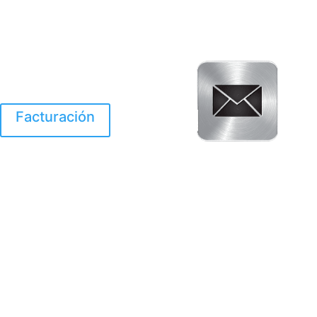
Facturación
El Huracan Otis
destruyo gran parte de
Acapulco.