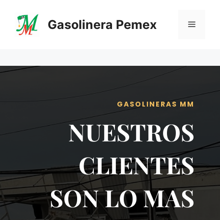
Saltar
al
Gasolinera Pemex
Menú
contenido
GASOLINERAS MM
NUESTROS
CLIENTES
SON LO MAS