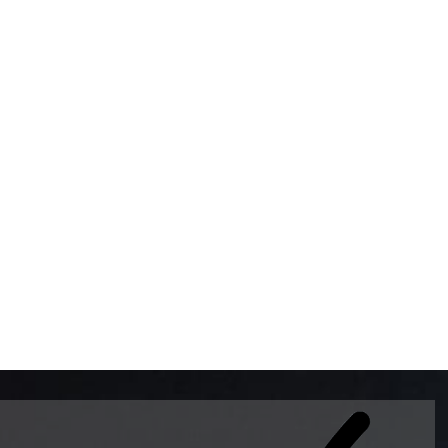
BOMBAS DE GASOLINA 
MUNDO EL MODELO WAY
ESTILO EUROPEO CON 
INTELIGENTES QUE EVI
DESCALIBRACIÓN PARA
GARANTIZAR LA EXACTI
ADEMAS DE SER DE 3 
PREMIUM Y DIESEL.