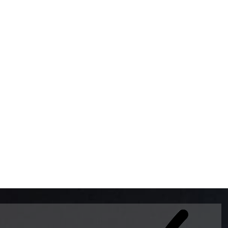
BOMBAS DE GASOLINA 
MUNDO EL MODELO WAY
ESTILO EUROPEO CON 
INTELIGENTES QUE EVI
DESCALIBRACIÓN PARA
GARANTIZAR LA EXACTI
ADEMAS DE SER DE 3 
PREMIUM Y DIESEL.