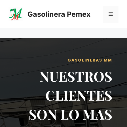
Saltar
al
Gasolinera Pemex
Menú
contenido
GASOLINERAS MM
NUESTROS
CLIENTES
SON LO MAS