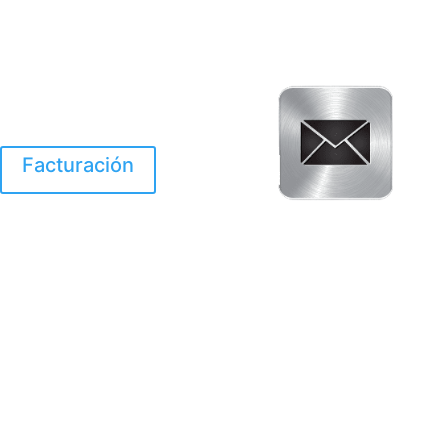
Facturación
El Huracan Otis
destruyo gran parte de
Acapulco.