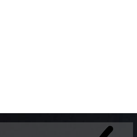
BOMBAS DE GASOLINA 
MUNDO EL MODELO WAY
ESTILO EUROPEO CON 
INTELIGENTES QUE EVI
DESCALIBRACIÓN PARA
GARANTIZAR LA EXACTI
ADEMAS DE SER DE 3 
PREMIUM Y DIESEL.