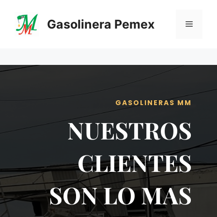
Saltar
al
Gasolinera Pemex
Menú
contenido
GASOLINERAS MM
NUESTROS
CLIENTES
SON LO MAS