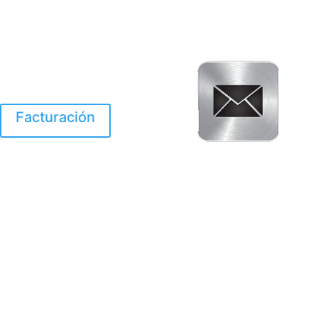
Facturación
El Huracan Otis
destruyo gran parte de
Acapulco.