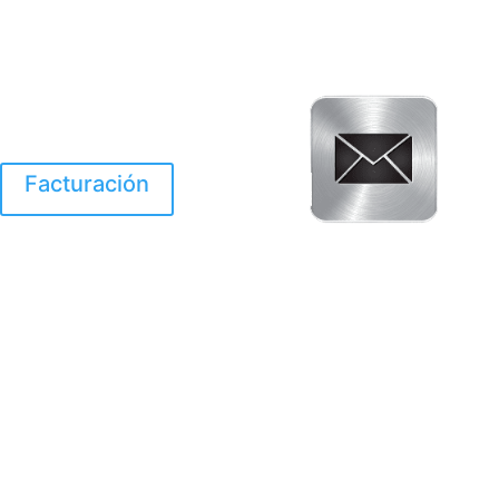
Facturación
El Huracan Otis
destruyo gran parte de
Acapulco.