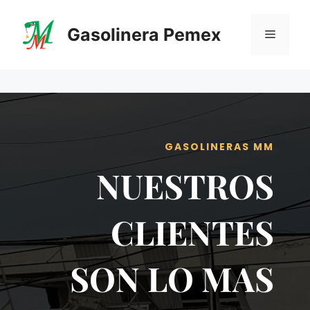
Saltar
al
Gasolinera Pemex
Menú
contenido
GASOLINERAS MM
NUESTROS
CLIENTES
SON LO MAS