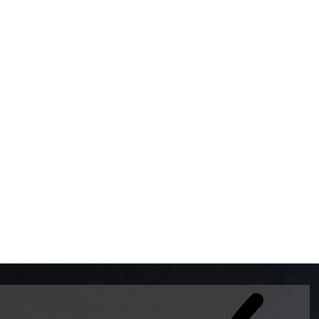
BOMBAS DE GASOLINA 
MUNDO EL MODELO WAY
ESTILO EUROPEO CON 
INTELIGENTES QUE EVI
DESCALIBRACIÓN PARA
GARANTIZAR LA EXACTI
ADEMAS DE SER DE 3 
PREMIUM Y DIESEL.