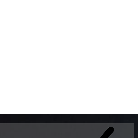
BOMBAS DE GASOLINA 
MUNDO EL MODELO WAY
ESTILO EUROPEO CON 
INTELIGENTES QUE EVI
DESCALIBRACIÓN PARA
GARANTIZAR LA EXACTI
ADEMAS DE SER DE 3 
PREMIUM Y DIESEL.