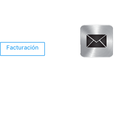
Facturación
El Huracan Otis
destruyo gran parte de
Acapulco.