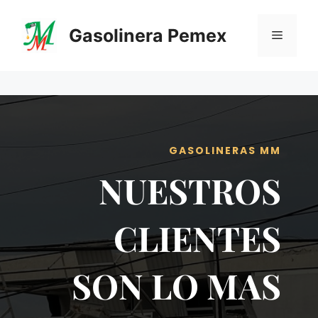
Saltar
al
Gasolinera Pemex
Menú
contenido
GASOLINERAS MM
NUESTROS
CLIENTES
SON LO MAS