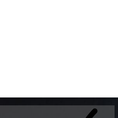
BOMBAS DE GASOLINA 
MUNDO EL MODELO WAY
ESTILO EUROPEO CON 
INTELIGENTES QUE EVI
DESCALIBRACIÓN PARA
GARANTIZAR LA EXACTI
ADEMAS DE SER DE 3 
PREMIUM Y DIESEL.