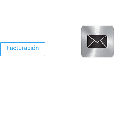
Facturación
El Huracan Otis
destruyo gran parte de
Acapulco.