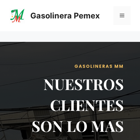
Saltar
al
Gasolinera Pemex
Menú
contenido
GASOLINERAS MM
NUESTROS
CLIENTES
SON LO MAS