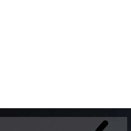
BOMBAS DE GASOLINA 
MUNDO EL MODELO WAY
ESTILO EUROPEO CON 
INTELIGENTES QUE EVI
DESCALIBRACIÓN PARA
GARANTIZAR LA EXACTI
ADEMAS DE SER DE 3 
PREMIUM Y DIESEL.