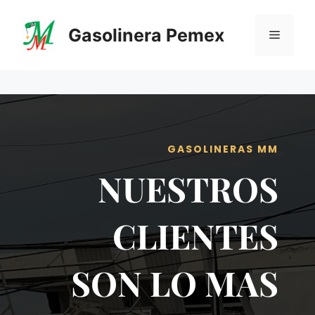
Saltar
al
Gasolinera Pemex
Menú
contenido
GASOLINERAS MM
NUESTROS
CLIENTES
SON LO MAS