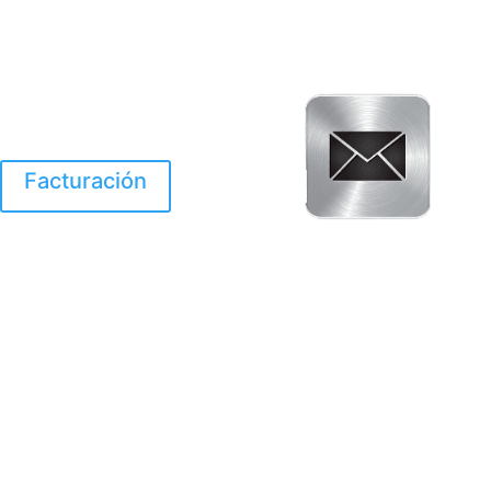
Facturación
El Huracan Otis
destruyo gran parte de
Acapulco.