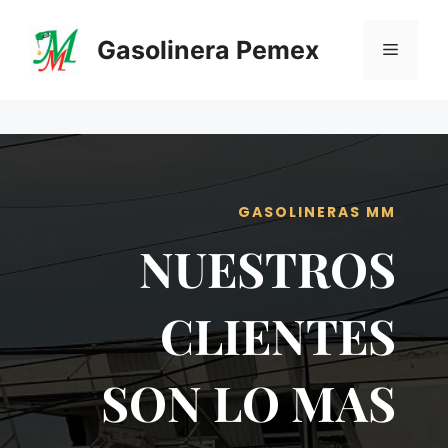
Saltar
al
Gasolinera Pemex
Menú
contenido
GASOLINERAS MM
NUESTROS
CLIENTES
SON LO MAS