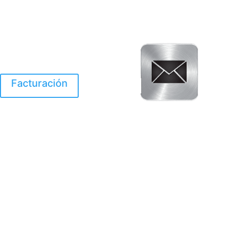
Facturación
El Huracan Otis
destruyo gran parte de
Acapulco.