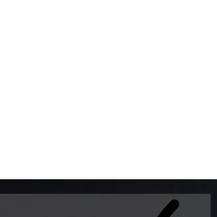
BOMBAS DE GASOLINA 
MUNDO EL MODELO WAY
ESTILO EUROPEO CON 
INTELIGENTES QUE EVI
DESCALIBRACIÓN PARA
GARANTIZAR LA EXACTI
ADEMAS DE SER DE 3 
PREMIUM Y DIESEL.