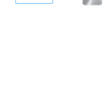
racan Otis destruyo gran
de Acapulco.
ravemente como a la mayoria de casas, edificios y 
mos 2 opciones cruzarnos de brazos o ponernos a
a en la recuperacion de nuestro amado Acapulco; 
trabajar a marchas forzados para ser la primer ga
estar al 100 %. Agrademos mucho a todos los que c