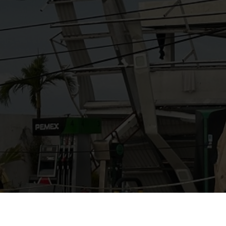
AYUDANOS A MEJORAR
gasolinera13702@gmail.co
m