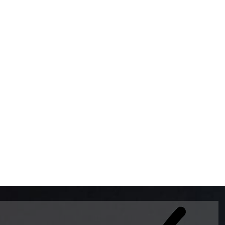
BOMBAS DE GASOLINA 
MUNDO EL MODELO WAY
ESTILO EUROPEO CON 
INTELIGENTES QUE EVI
DESCALIBRACIÓN PARA
GARANTIZAR LA EXACTI
ADEMAS DE SER DE 3 
PREMIUM Y DIESEL.