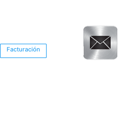
Facturación
El Huracan Otis
destruyo gran parte de
Acapulco.