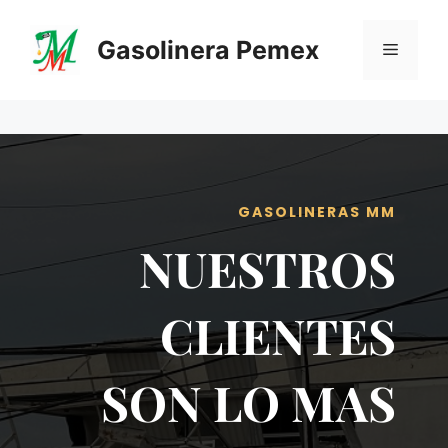
Saltar
al
Gasolinera Pemex
Menú
contenido
GASOLINERAS MM
NUESTROS
CLIENTES
SON LO MAS